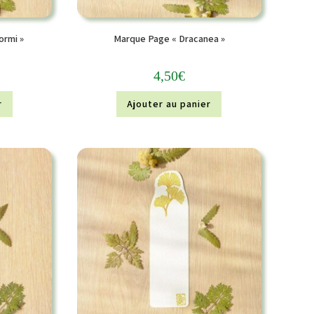
ormi »
Marque Page « Dracanea »
4,50
€
r
Ajouter au panier