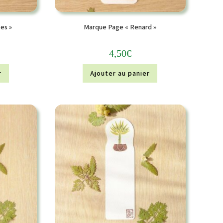
es »
Marque Page « Renard »
4,50
€
r
Ajouter au panier