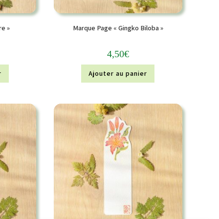
e »
Marque Page « Gingko Biloba »
4,50
€
r
Ajouter au panier