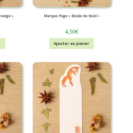
 neige »
Marque Page « Boule de Noël »
4,50
€
r
Ajouter au panier