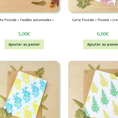
te Postale « Feuilles automnales »
Carte Postale « Pivoine » (+
5,00
€
6,00
€
Ajouter au panier
Ajouter au panie