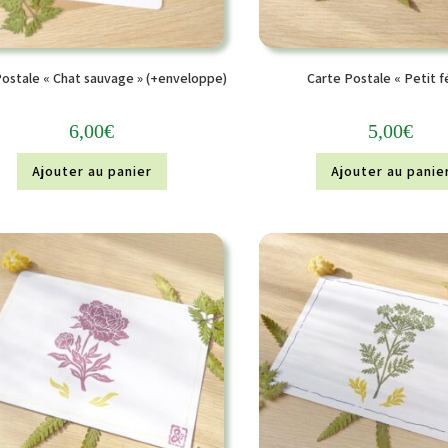
Postale « Chat sauvage » (+enveloppe)
Carte Postale « Petit fé
6,00
€
5,00
€
Ajouter au panier
Ajouter au panie