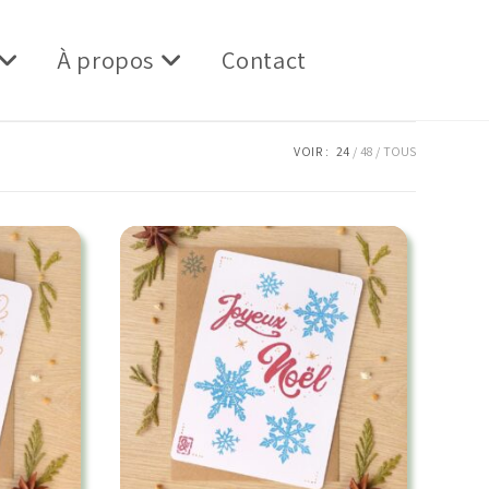
À propos
Contact
VOIR :
24
48
TOUS