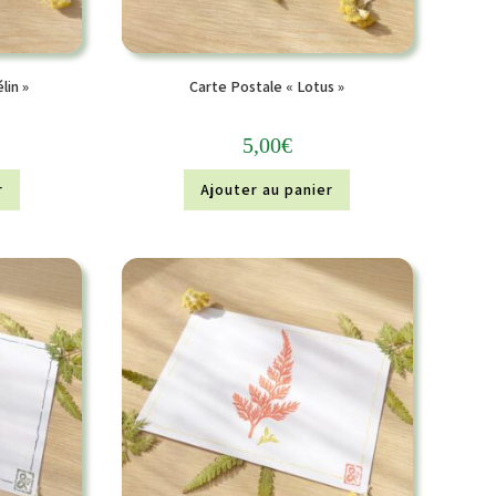
lin »
Carte Postale « Lotus »
5,00
€
r
Ajouter au panier