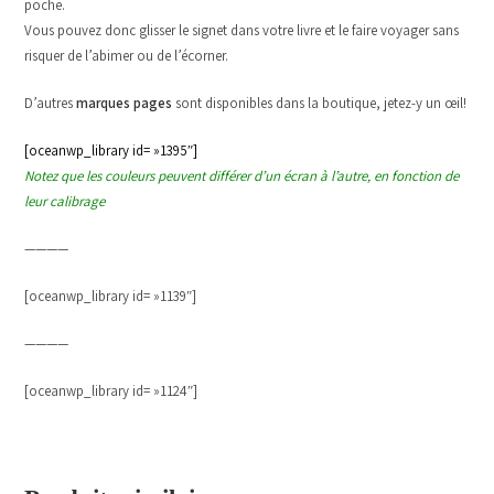
poche.
Vous pouvez donc glisser le signet dans votre livre et le faire voyager sans
risquer de l’abimer ou de l’écorner.
D’autres
marques pages
sont disponibles dans la boutique, jetez-y un œil!
[oceanwp_library id= »1395″]
Notez que les couleurs peuvent différer d’un écran à l’autre, en fonction de
leur calibrage
————
[oceanwp_library id= »1139″]
————
[oceanwp_library id= »1124″]