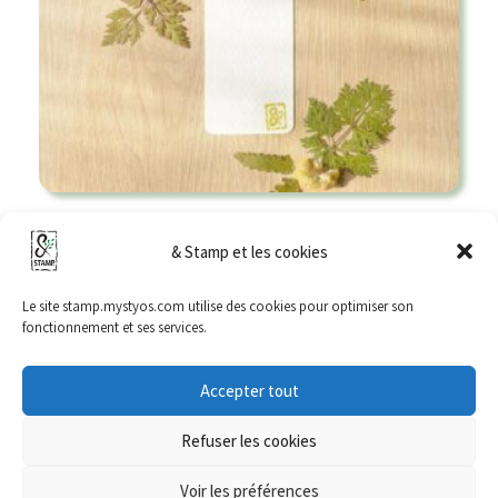
Marque Page « Gingko Biloba »
& Stamp et les cookies
4,50
€
Le site stamp.mystyos.com utilise des cookies pour optimiser son
Ajouter au panier
fonctionnement et ses services.
Accepter tout
Refuser les cookies
Mentions Légales – CGV – Confidentialité
Mon compte
FAQ
Voir les préférences