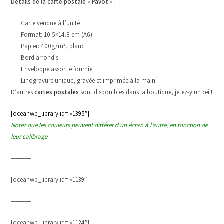
Détails de la carte postale « Pavot » :
Carte vendue à l’unité
Format: 10.5×14.8 cm (A6)
Papier: 400g/m², blanc
Bord arrondis
Enveloppe assortie fournie
Linogravure unique, gravée et imprimée à la main
D’autres
cartes postales
sont disponibles dans la boutique, jetez-y un œil!
[oceanwp_library id= »1395″]
Notez que les couleurs peuvent différer d’un écran à l’autre, en fonction de
leur calibrage
————
[oceanwp_library id= »1139″]
————
[oceanwp_library id= »1124″]