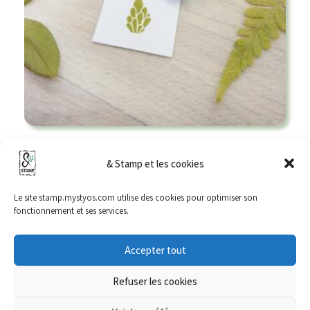
Tampon Plante – Oviferum
& Stamp et les cookies
9,00
€
Le site stamp.mystyos.com utilise des cookies pour optimiser son
Ajouter au panier
fonctionnement et ses services.
Accepter tout
Refuser les cookies
Mentions Légales – CGV – Confidentialité
Mon compte
FAQ