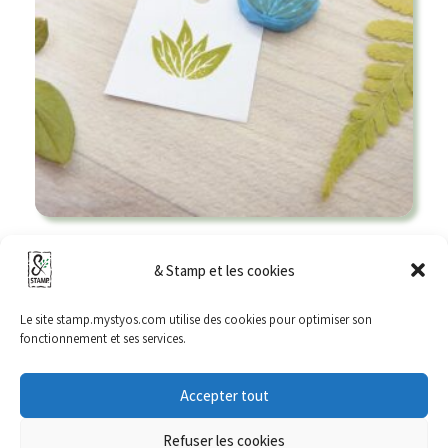
Tampon Plante – Plante à feuilles pointues
& Stamp et les cookies
9,00
€
Le site stamp.mystyos.com utilise des cookies pour optimiser son
Ajouter au panier
fonctionnement et ses services.
Accepter tout
Refuser les cookies