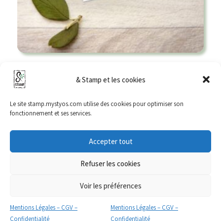
Tampon chat assis, de dos
& Stamp et les cookies
11,50
€
–
13,00
€
Le site stamp.mystyos.com utilise des cookies pour optimiser son
Choix des options
fonctionnement et ses services.
Accepter tout
Refuser les cookies
Mentions Légales – CGV – Confidentialité
Mon compte
FAQ
Voir les préférences
©2023 - EStamp - (EI Isabelle RAME)
Mentions Légales – CGV –
Mentions Légales – CGV –
Confidentialité
Confidentialité